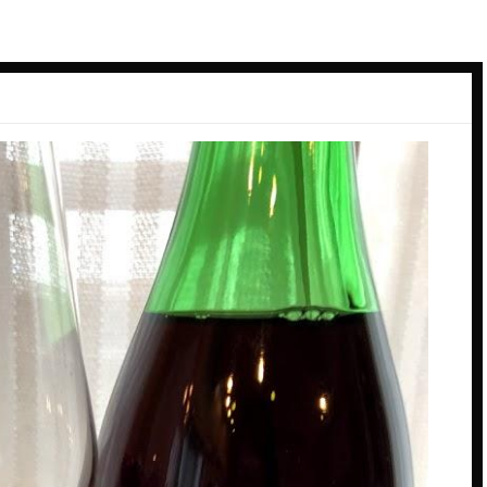
ーデン
スペイン料理
ン
ダイニングバー
バル
バー
ーク
パン
ビアバー
ジーランド
ビストロ・フレンチ
ェー
ホテル
ス
ム
ー
コ