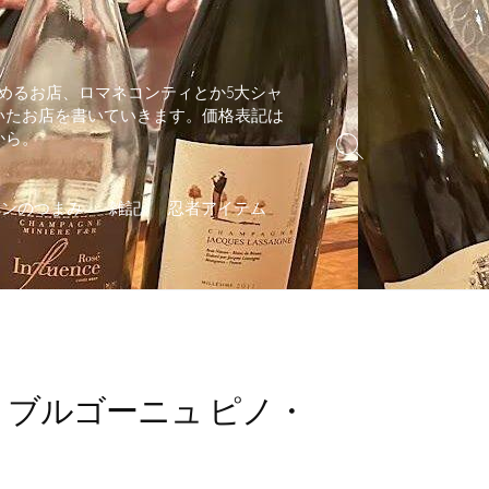
めるお店、ロマネコンティとか5大シャ
いたお店を書いていきます。価格表記は
から。
検
索
切
インのつまみ
雑記
忍者アイテム
り
替
え
 ブルゴーニュ ピノ・