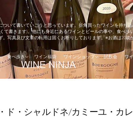
について書いていこうと思っています。折角買ったワインを持ち込
しくて書きます)。他にも身近にあるワインとビールの事や、食べ歩
ず。写真及び文章の転用は固くお断りしております。※お酒は20歳
ランド
そば・うどん
兵庫県のワインショップ
食べ歩き
ワイン福袋
ワインショップ
試飲会
ワ
カ
とんかつ
東京都のワインショップ
(UK)
イタリアン
ア
エスニック料理
ダ
カフェ
・ド・シャルドネ/カミーユ・カレ
トラリア
カレー
ジンギスカン
ステーキ