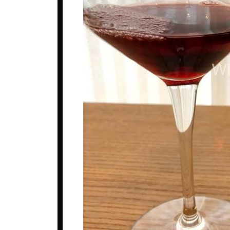
ベルギー
ロシア
コート・デュ・ローヌ
ポルトガル
中国
シャンパーニュ
マケドニア
台湾
ジュラ・サヴォワ
マルタ共和国
日本
ブルゴーニュ
メキシコ
韓国
プロヴァンス
ルーマニア
ボルドー
ロシア
ラングドック・ルシヨン
南アフリカ
ロワール
日本