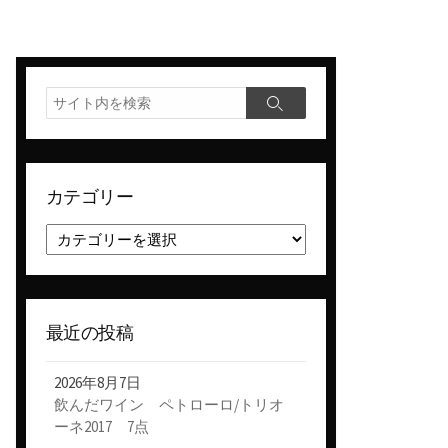
検
検
索
索
カテゴリー
カ
テ
ゴ
リ
ー
最近の投稿
2026年8月7日
飲んだワイン ペトローロ/トリオ
ーネ2017 7点