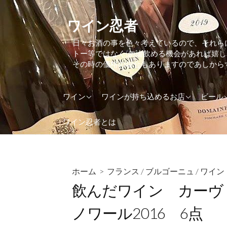
コ
ン
ワイン忍者
テ
日々お酒の事を色々考えているので、それら
ン
トー等ではなく(勿論飲める機会があれば嬉
ツ
その時の価格の場合もありますのであしから
へ
ス
アメリカ
東京都
アイル
ワイン
ワインが持ち込めるお店
ビール
キ
ッ
アルゼンチン
大阪府
アメリ
ワイン忍者とは
プ
イギリス(UK)
神奈川県
イギリス
イタリア
イタリ
インド
オラン
ホーム
>
フランス
/
ブルゴーニュ
/
ワイン
飲んだワイン カーヴ
ウクライナ
オース
オーストラリア
カナダ
ノワール2016 6点
オーストリア
ケニア