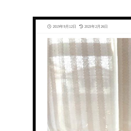
カナダ
スウェ
ギリシャ
スペイ
公
最
2019年9月12日
2023年2月26日
シリア・アラブ共和国
タイ
開
終
日
更
ジョージア
チェコ
新
日
スペイン
デンマ
タイ
ドイツ
チェコ共和国
ニュー
チリ
ノルウ
ドイツ
フラン
ニュージーランド
ベトナ
ハンガリー
ベルギ
フランス
メキシ
アルザス