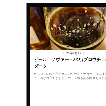
カナダ
スウェ
ギリシャ
スペイ
シリア・アラブ共和国
タイ
ジョージア
チェコ
スペイン
デンマ
タイ
ドイツ
2021年1月12日
チェコ共和国
ニュー
ビール ノヴァー・パカ/ブロウチェ
ダーク
チリ
ノルウ
久しぶりに飲んだチェコのダーク・ラガー。 モルト
ドイツ
フラン
で甘みが目立ちますが、ホップ感もある程度ありま
ニュージーランド
ベトナ
ハンガリー
ベルギ
フランス
メキシ
アルザス