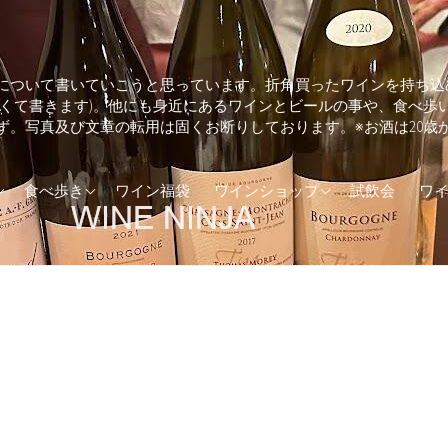
について書いていこうと思っています。折角買ったワインを持ち込
しくて書きます)。他にも身近にあるワインとビールの事や、食べ歩
ず。写真及び文章の転用は固くお断りしております。※お酒は20歳
ランド
そば・うどん
兵庫県のワインショップ
食べ歩き
ワイン福袋
ワインショップ
試飲会
ワ
カ
とんかつ
東京都のワインショップ
(UK)
イタリアン
ア
エスニック料理
ダ
カフェ
トラリア
カレー
ジンギスカン
ステーキ