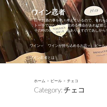
コ
ン
ワイン忍者
テ
日々お酒の事を色々考えているので、それら
ン
トー等ではなく(勿論飲める機会があれば嬉
ツ
その時の価格の場合もありますのであしから
へ
ス
アメリカ
東京都
アイル
ワイン
ワインが持ち込めるお店
ビール
キ
ッ
アルゼンチン
大阪府
アメリ
ワイン忍者とは
プ
イギリス(UK)
神奈川県
イギリス
イタリア
イタリ
インド
オラン
ホーム
>
ビール
>
チェコ
Category:
チェコ
ウクライナ
オース
オーストラリア
カナダ
オーストリア
ケニア