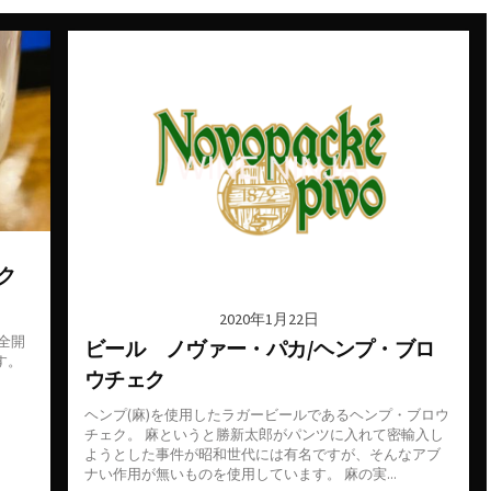
ーデン
スペイン料理
ン
ダイニングバー
バル
バー
ーク
パン
ビアバー
ジーランド
ビストロ・フレンチ
ク
ェー
ホテル
2020年1月22日
全開
ビール ノヴァー・パカ/ヘンプ・ブロ
ス
す。
ウチェク
ム
ヘンプ(麻)を使用したラガービールであるヘンプ・ブロウ
ー
チェク。 麻というと勝新太郎がパンツに入れて密輸入し
ようとした事件が昭和世代には有名ですが、そんなアブ
コ
ナい作用が無いものを使用しています。 麻の実...