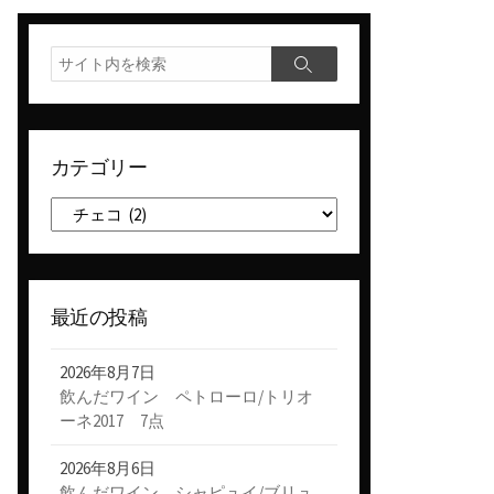
検
検
索
索
カテゴリー
カ
テ
ゴ
リ
ー
最近の投稿
2026年8月7日
飲んだワイン ペトローロ/トリオ
ーネ2017 7点
2026年8月6日
飲んだワイン シャピュイ/ブリュ