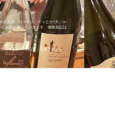
めるお店、ロマネコンティとか5大シャ
いたお店を書いていきます。価格表記は
から。
検
索
切
インのつまみ
雑記
忍者アイテム
り
替
え