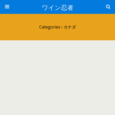
ワイン忍者
Categories ›
カナダ