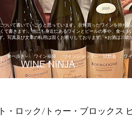
について書いていこうと思っています。折角買ったワインを持ち込
しくて書きます)。他にも身近にあるワインとビールの事や、食べ歩
ず。写真及び文章の転用は固くお断りしております。※お酒は20歳
ランド
そば・うどん
兵庫県のワインショップ
食べ歩き
ワイン福袋
ワインショップ
試飲会
ワ
カ
とんかつ
東京都のワインショップ
(UK)
イタリアン
ア
エスニック料理
ダ
カフェ
・ロック/トゥー・ブロックス ピノ
トラリア
カレー
ジンギスカン
ステーキ