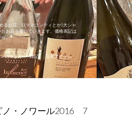
めるお店、ロマネコンティとか5大シャ
いたお店を書いていきます。価格表記は
から。
検
索
切
インのつまみ
雑記
忍者アイテム
り
替
え
・ノワール2016 7