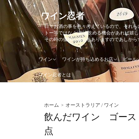
コ
ン
ワイン忍者
テ
日々お酒の事を色々考えているので、それら
ン
トー等ではなく(勿論飲める機会があれば嬉
ツ
その時の価格の場合もありますのであしから
へ
ス
アメリカ
東京都
アイル
ワイン
ワインが持ち込めるお店
ビール
キ
ッ
アルゼンチン
大阪府
アメリ
ワイン忍者とは
プ
イギリス(UK)
神奈川県
イギリス
イタリア
イタリ
インド
オラン
ホーム
>
オーストラリア
/
ワイン
飲んだワイン ゴースト
ウクライナ
オース
オーストラリア
カナダ
点
オーストリア
ケニア