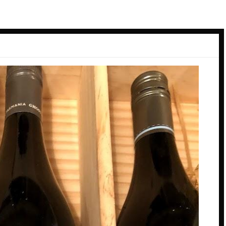
ーデン
スペイン料理
ン
ダイニングバー
バル
バー
ーク
パン
ビアバー
ジーランド
ビストロ・フレンチ
ェー
ホテル
ス
ム
ー
コ