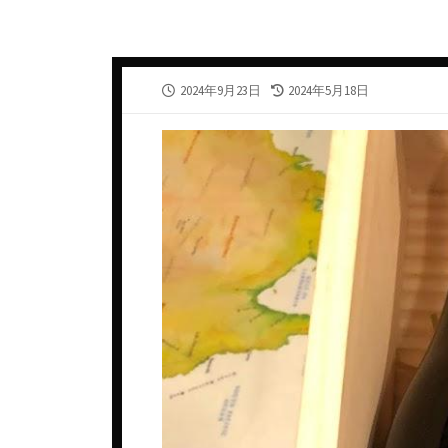
カナダ
スウェ
ギリシャ
スペイ
公
最
2024年9月23日
2024年5月18日
シリア・アラブ共和国
タイ
開
終
日
更
ジョージア
チェコ
新
日
スペイン
デンマ
タイ
ドイツ
チェコ共和国
ニュー
チリ
ノルウ
ドイツ
フラン
ニュージーランド
ベトナ
ハンガリー
ベルギ
フランス
メキシ
アルザス