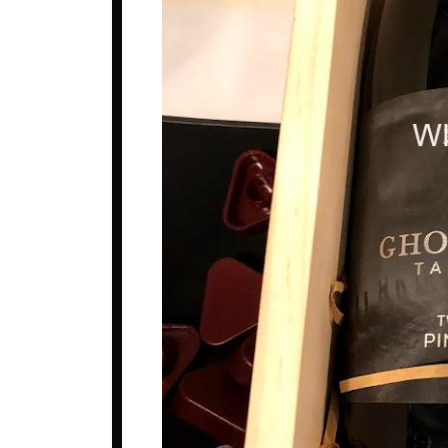
ベルギー
ロシア
コート・デュ・ローヌ
ポルトガル
中国
シャンパーニュ
マケドニア
台湾
ジュラ・サヴォワ
マルタ共和国
日本
ブルゴーニュ
メキシコ
韓国
プロヴァンス
ルーマニア
ボルドー
ロシア
ラングドック・ルシヨン
南アフリカ
ロワール
日本