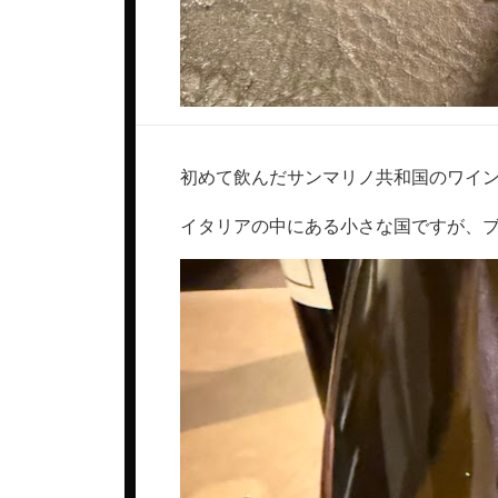
初めて飲んだサンマリノ共和国のワイ
イタリアの中にある小さな国ですが、