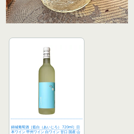
錦城葡萄酒［藍白（あいじろ） 720ml］日
本ワイン 甲州ワイン 白ワイン 甘口 国産 山