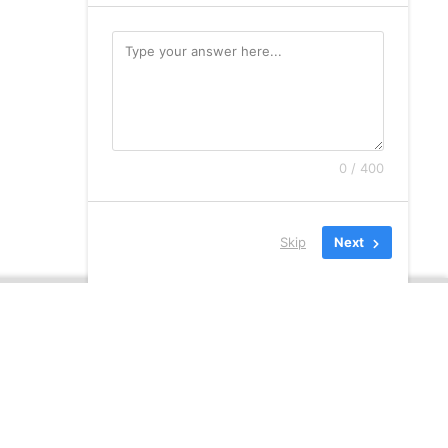
0 / 400
Skip
Next
ンのつまみ
雑記
忍者アイテム