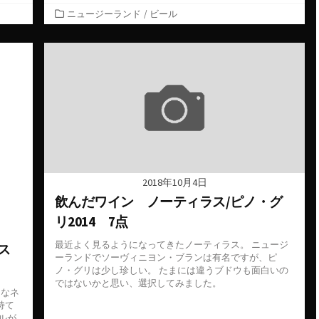
カ
ニュージーランド
/
ビール
テ
ゴ
リ
ー
2018年10月4日
飲んだワイン ノーティラス/ピノ・グ
リ2014 7点
最近よく見るようになってきたノーティラス。 ニュージ
ス
ーランドでソーヴィニヨン・ブランは有名ですが、ピ
ノ・グリは少し珍しい。 たまには違うブドウも面白いの
ではないかと思い、選択してみました。
名なネ
持て
ルが