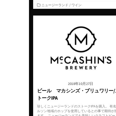
ベルギー
ロシア
コート・デュ・ローヌ
カ
ニュージーランド
/
ワイン
テ
ポルトガル
中国
シャンパーニュ
ゴ
リ
マケドニア
台湾
ジュラ・サヴォワ
ー
マルタ共和国
日本
ブルゴーニュ
メキシコ
韓国
プロヴァンス
ルーマニア
ボルドー
ロシア
ラングドック・ルシヨン
南アフリカ
ロワール
日本
2018年10月27日
ビール マカシンズ・ブリュワリー/
トークIPA
珍しくニュージーランドのストークIPAを購入。 有
ルソン地域のホップを使用しているとの事で期待が
ます。 ニュージーランドでも美味しいクラフトビー