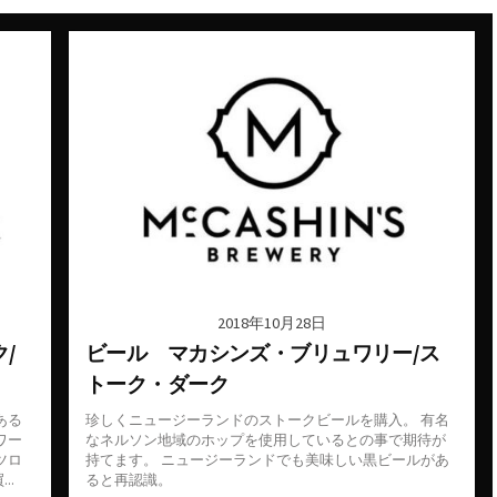
ーデン
スペイン料理
ン
ダイニングバー
バル
バー
ーク
パン
ビアバー
ジーランド
ビストロ・フレンチ
ェー
ホテル
2018年10月28日
/
ビール マカシンズ・ブリュワリー/ス
ス
トーク・ダーク
ム
ある
珍しくニュージーランドのストークビールを購入。 有名
ー
ワー
なネルソン地域のホップを使用しているとの事で期待が
ツロ
持てます。 ニュージーランドでも美味しい黒ビールがあ
コ
..
ると再認識。