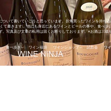
について書いていこうと思っています。折角買ったワインを持ち込
しくて書きます)。他にも身近にあるワインとビールの事や、食べ歩
ず。写真及び文章の転用は固くお断りしております。※お酒は20歳
ランド
そば・うどん
兵庫県のワインショップ
食べ歩き
ワイン福袋
ワインショップ
試飲会
ワ
カ
とんかつ
東京都のワインショップ
(UK)
イタリアン
ア
エスニック料理
ダ
カフェ
ド
トラリア
カレー
ジンギスカン
ステーキ