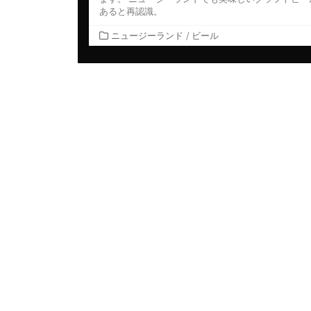
あると再認識。
カ
ニュージーランド
/
ビール
テ
ゴ
リ
ー