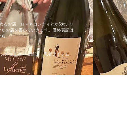
めるお店、ロマネコンティとか5大シャ
いたお店を書いていきます。価格表記は
から。
検
索
切
インのつまみ
雑記
忍者アイテム
り
替
え