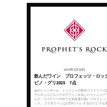
カナダ
スウェ
ギリシャ
スペイ
シリア・アラブ共和国
タイ
ジョージア
チェコ
スペイン
デンマ
タイ
ドイツ
チェコ共和国
ニュー
チリ
ノルウ
2019年3月28日
飲んだワイン プロフェッツ・ロック
ドイツ
フラン
ピノ・グリ2015 7点
ニュージーランド
ベトナ
あのシャンボール・ミュジニーの有名ワイナリーで
ハンガリー
ベルギ
ヴォギュエともコラボでワインを出したりとニュー
ルド・ワイナリーの中でも知名度が高いプロフェッ
フランス
メキシ
アルザス
ック。 コラボワインは2万円くらいするのでとても買.