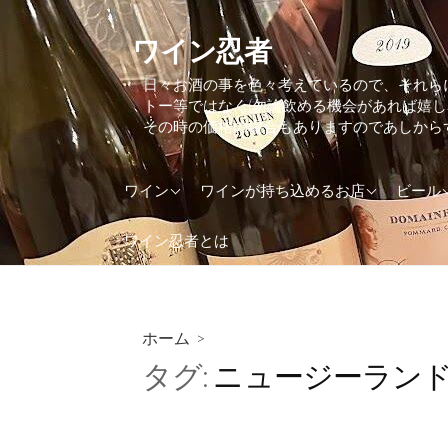
コ
ン
ワイン忍者
テ
日々お酒の事を色々考えているので、それら
ン
トー等ではなく(勿論飲める機会があれば嬉
ツ
その時の価格の場合もありますのであしから
へ
ス
アメリカ
東京都
アイル
ワイン
ワインが持ち込めるお店
ビール
キ
ッ
アルゼンチン
大阪府
アメリ
ワイン忍者とは
プ
イギリス(UK)
神奈川県
イギリス
イタリア
イタリ
インド
オラン
ホーム
>
タグ:
ニュージーラン
ウクライナ
オース
オーストラリア
カナダ
オーストリア
ケニア