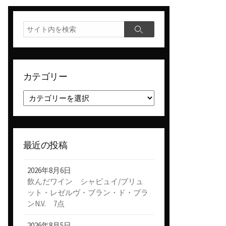
検
検
索
索
カテゴリー
カ
テ
ゴ
リ
ー
最近の投稿
2026年8月6日
飲んだワイン シャピュイ/ブリュ
ット・レゼルヴ・ブラン・ド・ブラ
ンN.V. 7点
2026年8月5日