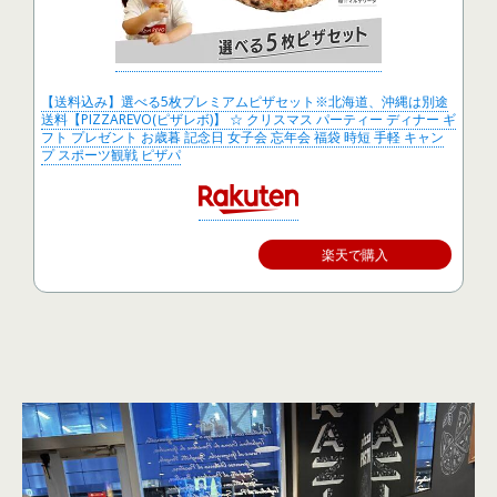
【送料込み】選べる5枚プレミアムピザセット※北海道、沖縄は別途
送料【PIZZAREVO(ピザレボ)】 ☆ クリスマス パーティー ディナー ギ
フト プレゼント お歳暮 記念日 女子会 忘年会 福袋 時短 手軽 キャン
プ スポーツ観戦 ピザパ
楽天で購入