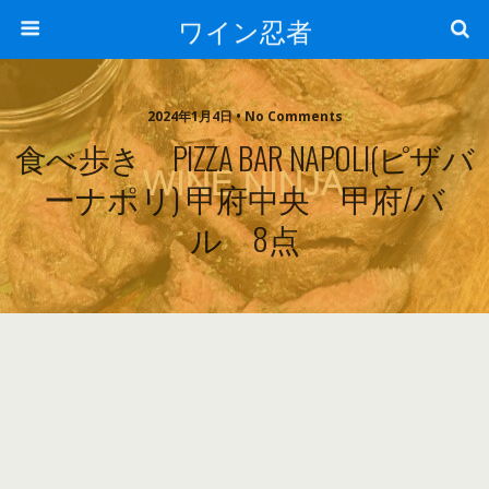
ワイン忍者
2024年1月4日 • No Comments
食べ歩き PIZZA BAR NAPOLI(ピザバ
ーナポリ) 甲府中央 甲府/バ
ル 8点