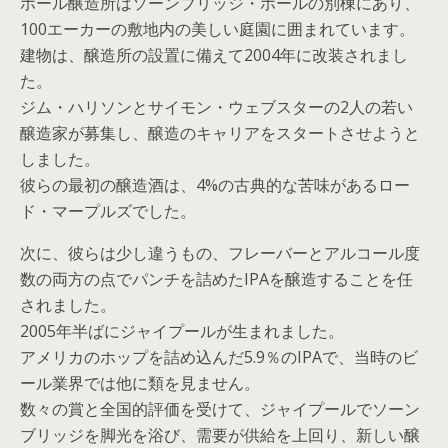
ホール醸造所はソーンブリッジ・ホールの別棟にあり、
100エーカーの敷地内の美しい庭園に囲まれています。
建物は、醸造所の設置に備えて2004年に改装されまし
た。
ジム・ハリソンとサイモン・ウェブスターの2人の若い
醸造家が募集し、醸造のキャリアをスタートさせようと
しました。
彼らの最初の醸造酒は、4%の古典的な苦味があるロー
ド・マープルズでした。
次に、彼らは少し違うもの、フレーバーとアルコール度
数の両方の点でパンチを詰めたIPAを醸造することを任
されました。
2005年半ばにジャイプールが生まれました。
アメリカのホップを詰め込んだ5.9％のIPAで、当時のビ
ール業界では他に類を見ません。
数々の賞と全国的評価を受けて、ジャイプールでソーン
ブリッジを脚光を浴び、需要が供給を上回り、新しい醸