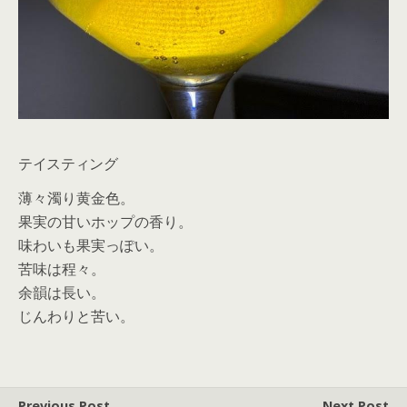
テイスティング
薄々濁り黄金色。
果実の甘いホップの香り。
味わいも果実っぽい。
苦味は程々。
余韻は長い。
じんわりと苦い。
Previous Post
Next Post