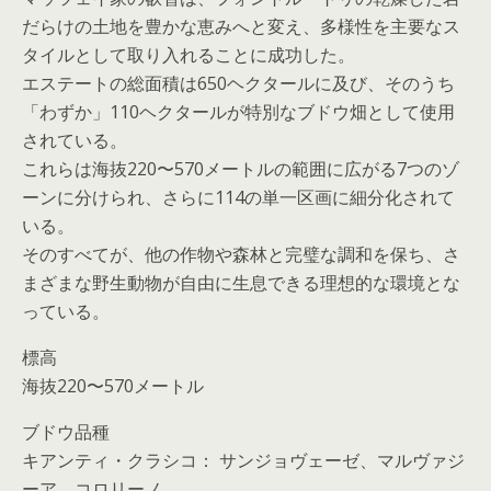
だらけの土地を豊かな恵みへと変え、多様性を主要なス
タイルとして取り入れることに成功した。
エステートの総面積は650ヘクタールに及び、そのうち
「わずか」110ヘクタールが特別なブドウ畑として使用
されている。
これらは海抜220〜570メートルの範囲に広がる7つのゾ
ーンに分けられ、さらに114の単一区画に細分化されて
いる。
そのすべてが、他の作物や森林と完璧な調和を保ち、さ
まざまな野生動物が自由に生息できる理想的な環境とな
っている。
標高
海抜220〜570メートル
ブドウ品種
キアンティ・クラシコ： サンジョヴェーゼ、マルヴァジ
ーア、コロリーノ