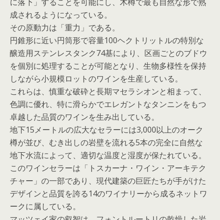
に落下」することを可能にし、木樽で最も自然な形で熟
成されるようになっている。
その原動力は「重力」である。
円錐形に近い円筒形で容量100ヘクトリットルの特別な
醸造用ステンレスタンク74基により、区画ごとのブドウ
を個別に処理することが可能となり、生物多様性を保持
しながら小規模ロットのワインを生産している。
これらは、慎重な破砕と長期マセラシオンと相まって、
色調に優れ、特に滑らかでエレガントなタンニンをもつ
卓越した品質のワインを生み出している。
地下15メートルの広大なセラーには3,000以上のオーク
樽が並び、むき出しの岩壁を流れる5本の完全に自然な
地下水流によって、適切な温度と湿度が保たれている。
このワインセラーは「トスカーナ・ワイン・アーキテク
チャー」の一部であり、現代建築の巨匠たちが手がけた
デザインと品質を誇る14のワイナリーから成るネットワ
ークに属している。
マッツェイ家の叡智は、フォントルートリの乾燥した岩