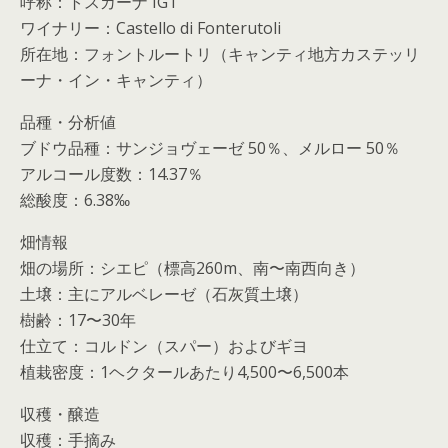
呼称：トスカーナ IGT
ワイナリー：Castello di Fonterutoli
所在地：フォントルートリ（キャンティ地方カステッリ
ーナ・イン・キャンティ）
品種・分析値
ブドウ品種：サンジョヴェーゼ 50％、メルロー 50％
アルコール度数：14.37％
総酸度：6.38‰
畑情報
畑の場所：シエピ（標高260m、南〜南西向き）
土壌：主にアルベレーゼ（石灰質土壌）
樹齢：17〜30年
仕立て：コルドン（スパー）およびギヨ
植栽密度：1ヘクタールあたり4,500〜6,500本
収穫・醸造
収穫：手摘み