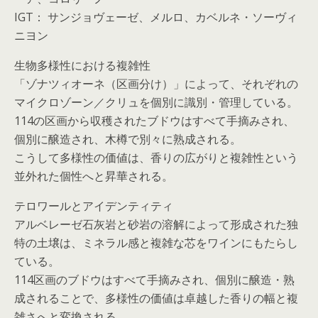
IGT： サンジョヴェーゼ、メルロ、カベルネ・ソーヴィ
ニヨン
生物多様性における複雑性
「ゾナツィオーネ（区画分け）」によって、それぞれの
マイクロゾーン／クリュを個別に識別・管理している。
114の区画から収穫されたブドウはすべて手摘みされ、
個別に醸造され、木樽で別々に熟成される。
こうして多様性の価値は、香りの広がりと複雑性という
並外れた個性へと昇華される。
テロワールとアイデンティティ
アルベレーゼ石灰岩と砂岩の溶解によって形成された独
特の土壌は、ミネラル感と複雑な芯をワインにもたらし
ている。
114区画のブドウはすべて手摘みされ、個別に醸造・熟
成されることで、多様性の価値は卓越した香りの幅と複
雑さへと変換される。