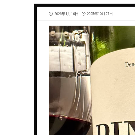
カナダ
スウェ
公
最
2026年1月16日
2025年10月27日
ギリシャ
スペイ
開
終
日
更
シリア・アラブ共和国
タイ
新
日
ジョージア
チェコ
スペイン
デンマ
タイ
ドイツ
チェコ共和国
ニュー
チリ
ノルウ
ドイツ
フラン
ニュージーランド
ベトナ
ハンガリー
ベルギ
フランス
メキシ
アルザス