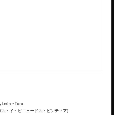
 León > Toro
tia (ボデガス・イ・ビニェードス・ピンティア)