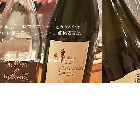
めるお店、ロマネコンティとか5大シャ
いたお店を書いていきます。価格表記は
から。
検
索
切
インのつまみ
雑記
忍者アイテム
り
替
え