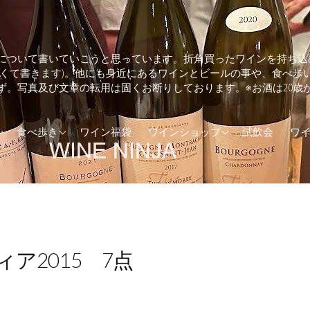
について書いていこうと思っています。折角買ったワインを持ち込
しくて書きます)。他にも身近にあるワインとビールの事や、食べ歩
ず。写真及び文章の転用は固くお断りしております。※お酒は20歳
ランド
そば・うどん
兵庫県のワインショップ
食べ歩き
ワイン福袋
ワインショップ
試飲会
ワ
カ
とんかつ
東京都のワインショップ
(UK)
イタリアン
ア
エスニック料理
ダ
カフェ
ア2015 7点
トラリア
カレー
ジンギスカン
ステーキ