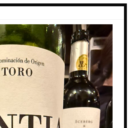
ーデン
スペイン料理
ン
ダイニングバー
バル
バー
ーク
パン
ビアバー
ジーランド
ビストロ・フレンチ
ェー
ホテル
ス
ム
ー
コ