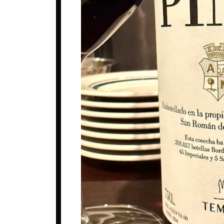
ベルギー
ロシア
コート・デュ・ローヌ
ポルトガル
中国
シャンパーニュ
マケドニア
台湾
ジュラ・サヴォワ
マルタ共和国
日本
ブルゴーニュ
メキシコ
韓国
プロヴァンス
ルーマニア
ボルドー
ロシア
ラングドック・ルシヨン
南アフリカ
ロワール
日本