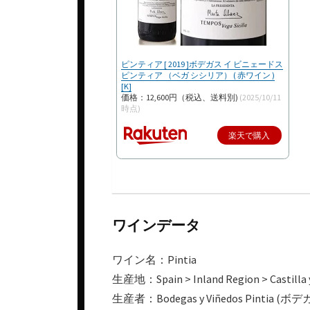
ピンティア [ 2019 ]ボデガス イ ビニェードス
ピンティア （ベガ シシリア） ( 赤ワイン )
[K]
価格：12,600円（税込、送料別)
(2025/10/11
時点)
楽天で購入
ワインデータ
ワイン名：Pintia
生産地：Spain > Inland Region > Castilla y
生産者：Bodegas y Viñedos Pin