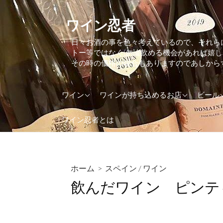
コ
ン
ワイン忍者
テ
日々お酒の事を色々考えているので、それら
ン
トー等ではなく(勿論飲める機会があれば嬉
ツ
その時の価格の場合もありますのであしから
へ
ス
アメリカ
東京都
アイル
ワイン
ワインが持ち込めるお店
ビール
キ
ッ
アルゼンチン
大阪府
アメリ
ワイン忍者とは
プ
イギリス(UK)
神奈川県
イギリス
イタリア
イタリ
インド
オラン
ホーム
>
スペイン
/
ワイン
飲んだワイン ピンティ
ウクライナ
オース
オーストラリア
カナダ
オーストリア
ケニア