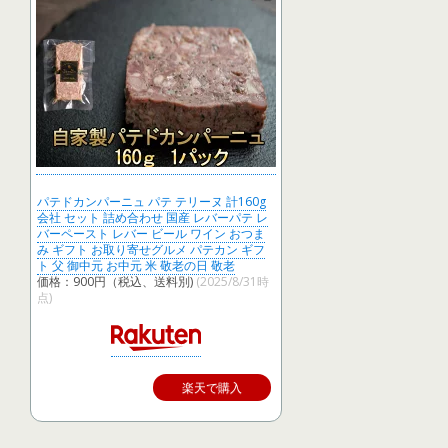
パテドカンパーニュ パテ テリーヌ 計160g
会社 セット 詰め合わせ 国産 レバーパテ レ
バーペースト レバー ビール ワイン おつま
み ギフト お取り寄せグルメ パテカン ギフ
ト 父 御中元 お中元 米 敬老の日 敬老
価格：900円（税込、送料別)
(2025/8/31時
点)
楽天で購入