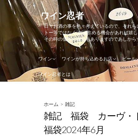
コ
ン
ワイン忍者
テ
日々お酒の事を色々考えているので、それら
ン
トー等ではなく(勿論飲める機会があれば嬉
ツ
その時の価格の場合もありますのであしから
へ
ス
アメリカ
東京都
アイル
ワイン
ワインが持ち込めるお店
ビール
キ
ッ
アルゼンチン
大阪府
アメリ
ワイン忍者とは
プ
イギリス(UK)
神奈川県
イギリス
イタリア
イタリ
インド
オラン
ホーム
>
雑記
雑記 福袋 カーヴ・ド・エ
ウクライナ
オース
オーストラリア
カナダ
福袋2024年6月
オーストリア
ケニア