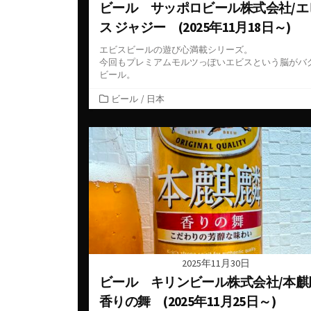
ビール サッポロビール株式会社/エ
ス ジャジー (2025年11月18日～)
エビスビールの遊び心満載シリーズ。
今回もプレミアムモルツっぽいエビスという脳がバ
ビール。
カ
ビール
/
日本
テ
ゴ
リ
ー
2025年11月30日
ビール キリンビール株式会社/本麒
香りの舞 (2025年11月25日～)