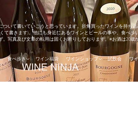
について書いていこうと思っています。折角買ったワインを持ち込
しくて書きます)。他にも身近にあるワインとビールの事や、食べ歩
ず。写真及び文章の転用は固くお断りしております。※お酒は20歳
ランド
そば・うどん
兵庫県のワインショップ
食べ歩き
ワイン福袋
ワインショップ
試飲会
ワ
カ
とんかつ
東京都のワインショップ
(UK)
イタリアン
ア
エスニック料理
ダ
カフェ
トラリア
カレー
ジンギスカン
ステーキ