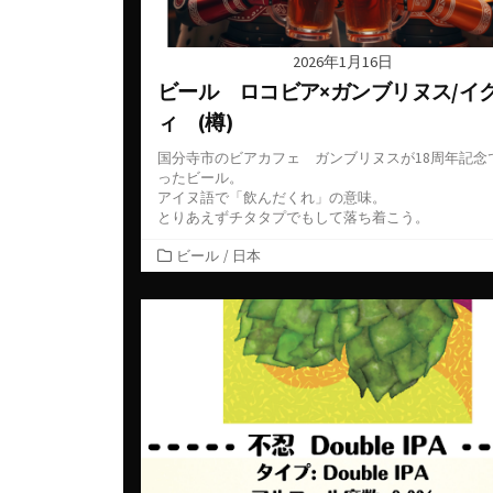
2026年1月16日
ビール ロコビア×ガンブリヌス/イ
ィ (樽)
国分寺市のビアカフェ ガンブリヌスが18周年記念
ったビール。
アイヌ語で「飲んだくれ」の意味。
とりあえずチタタプでもして落ち着こう。
カ
ビール
/
日本
テ
ゴ
リ
ー