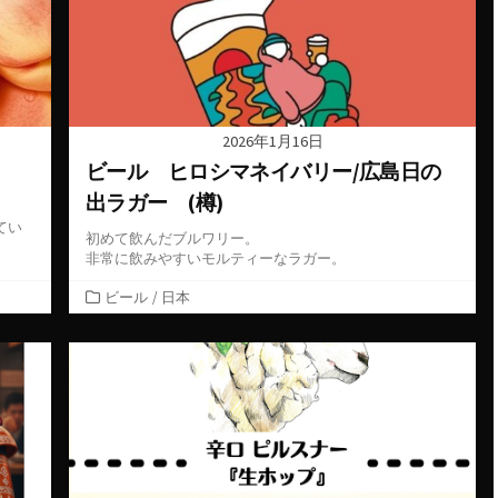
2026年1月16日
ビール ヒロシマネイバリー/広島日の
出ラガー (樽)
てい
初めて飲んだブルワリー。
非常に飲みやすいモルティーなラガー。
カ
ビール
/
日本
テ
ゴ
リ
ー