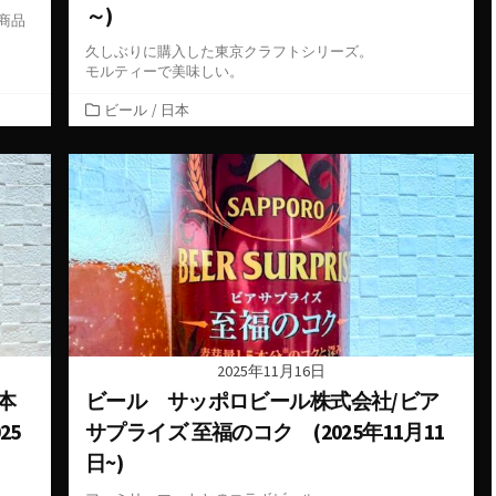
～)
商品
久しぶりに購入した東京クラフトシリーズ。
モルティーで美味しい。
カ
ビール
/
日本
テ
ゴ
リ
ー
2025年11月16日
本
ビール サッポロビール株式会社/ビア
25
サプライズ 至福のコク (2025年11月11
日~)