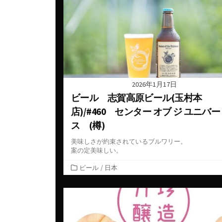
ベルギー
ロシア
ー
コート・デュ・ローヌ
ポルトガル
中国
シャンパーニュ
マケドニア
台湾
ジュラ・サヴォワ
マルタ共和国
日本
ブルゴーニュ
メキシコ
韓国
プロヴァンス
2026年1月17日
ルーマニア
ビール 志賀高原ビール(玉村本
ボルドー
店)/#460 センター オブ ジ ユニバー
ロシア
ラングドック・ルシヨン
ス (樽)
南アフリカ
ロワール
美味しさが約束されているブルワリー。
日本
案の定美味しい。
カ
ビール
/
日本
テ
ゴ
リ
ー