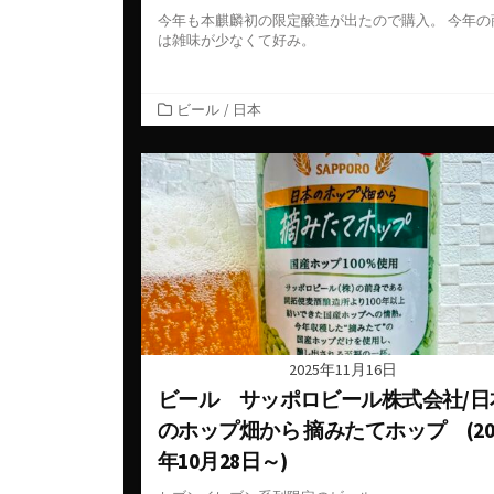
今年も本麒麟初の限定醸造が出たので購入。 今年の
は雑味が少なくて好み。
カ
ビール
/
日本
テ
ゴ
リ
ー
2025年11月16日
ビール サッポロビール株式会社/日
のホップ畑から 摘みたてホップ (20
年10月28日～)