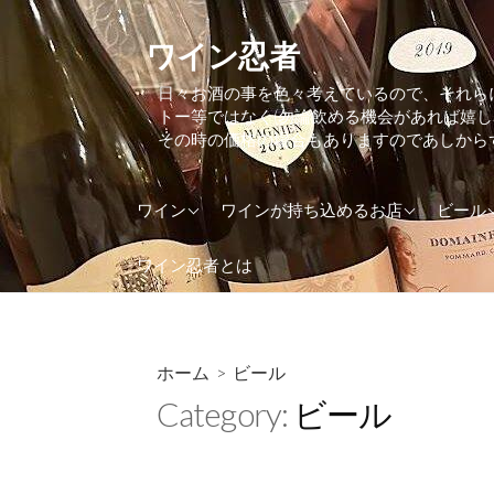
コ
ン
ワイン忍者
テ
日々お酒の事を色々考えているので、それら
ン
トー等ではなく(勿論飲める機会があれば嬉
ツ
その時の価格の場合もありますのであしから
へ
ス
アメリカ
東京都
アイル
ワイン
ワインが持ち込めるお店
ビール
キ
ッ
アルゼンチン
大阪府
アメリ
ワイン忍者とは
プ
イギリス(UK)
神奈川県
イギリス
イタリア
イタリ
インド
オラン
ホーム
> ビール
Category:
ビール
ウクライナ
オース
オーストラリア
カナダ
オーストリア
ケニア