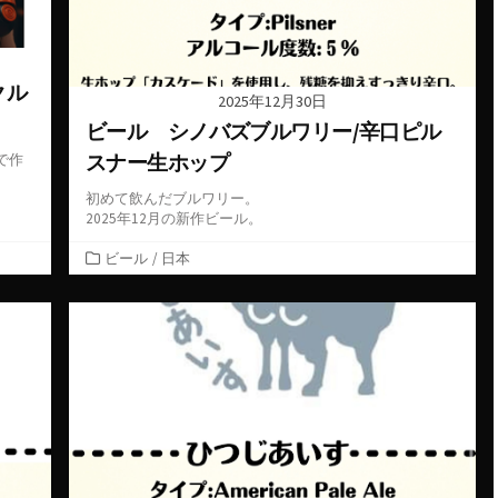
クル
2025年12月30日
ビール シノバズブルワリー/辛口ピル
スナー生ホップ
で作
初めて飲んだブルワリー。
2025年12月の新作ビール。
カ
ビール
/
日本
テ
ゴ
リ
ー