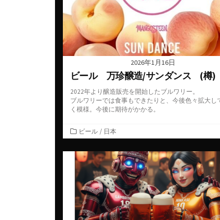
2026年1月16日
ビール 万珍醸造/サンダンス (樽)
2022年より醸造販売を開始したブルワリー。
ブルワリーでは食事もできたりと、今後色々拡大し
く模様。今後に期待がかかる。
カ
ビール
/
日本
テ
ゴ
リ
ー