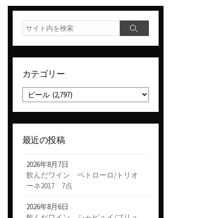
検
検
索
索
カテゴリー
カ
テ
ゴ
リ
ー
最近の投稿
2026年8月7日
飲んだワイン ペトローロ/トリオ
ーネ2017 7点
2026年8月6日
飲んだワイン シャピュイ/ブリュ