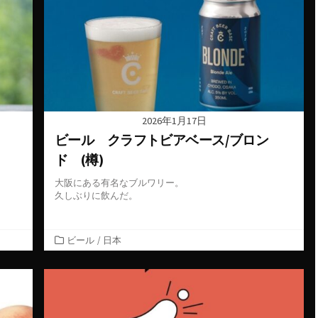
ー
2026年1月17日
ビール クラフトビアベース/ブロン
ド (樽)
大阪にある有名なブルワリー。
久しぶりに飲んだ。
カ
ビール
/
日本
テ
ゴ
リ
ー