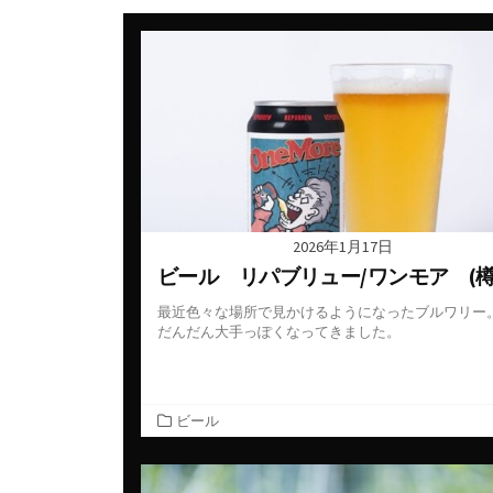
カナダ
スウェ
ギリシャ
スペイ
シリア・アラブ共和国
タイ
ジョージア
チェコ
スペイン
デンマ
タイ
ドイツ
2026年1月17日
チェコ共和国
ニュー
ビール リパブリュー/ワンモア (樽
チリ
ノルウ
最近色々な場所で見かけるようになったブルワリー
だんだん大手っぽくなってきました。
ドイツ
フラン
ニュージーランド
ベトナ
カ
ビール
ハンガリー
ベルギ
テ
ゴ
フランス
メキシ
アルザス
リ