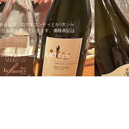
めるお店、ロマネコンティとか5大シャ
いたお店を書いていきます。価格表記は
から。
検
索
切
インのつまみ
雑記
忍者アイテム
り
替
え