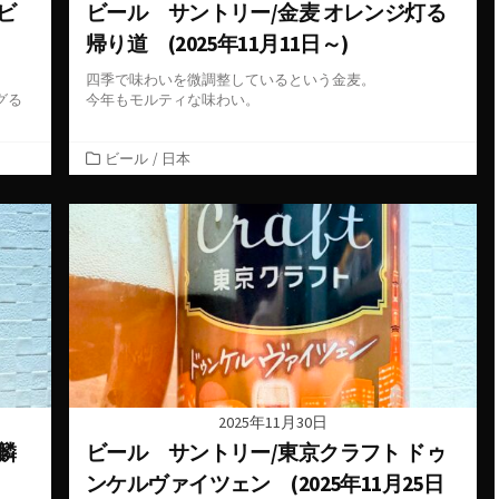
ビ
ビール サントリー/金麦 オレンジ灯る
帰り道 (2025年11月11日～)
四季で味わいを微調整しているという金麦。
グる
今年もモルティな味わい。
カ
ビール
/
日本
テ
ゴ
リ
ー
2025年11月30日
麟
ビール サントリー/東京クラフト ドゥ
ンケルヴァイツェン (2025年11月25日