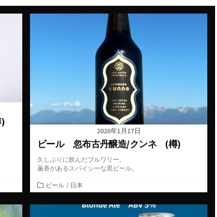
ーデン
スペイン料理
ン
ダイニングバー
バル
バー
ーク
パン
ビアバー
ジーランド
ビストロ・フレンチ
)
2026年1月17日
ェー
ホテル
。
ビール 忽布古丹醸造/クンネ (樽)
ス
久しぶりに飲んだブルワリー。
薫香があるスパイシーな黒ビール。
ム
カ
ビール
/
日本
ー
テ
ゴ
コ
リ