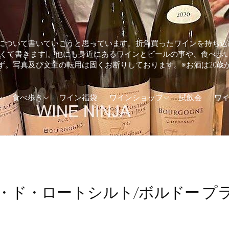
について書いていこうと思っています。折角買ったワインを持ち込
しくて書きます)。他にも身近にあるワインとビールの事や、食べ歩
ず。写真及び文章の転用は固くお断りしております。※お酒は20歳
ランド
そば・うどん
兵庫県のワインショップ
食べ歩き
ワイン福袋
ワインショップ
試飲会
ワ
カ
とんかつ
東京都のワインショップ
(UK)
イタリアン
ア
エスニック料理
ダ
カフェ
・ド・ロートシルト/ボルドー プ
トラリア
カレー
ジンギスカン
ステーキ