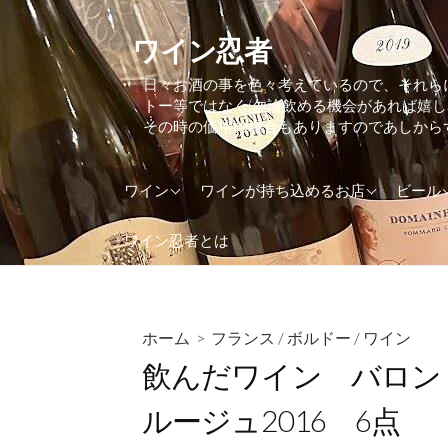
コ
ン
ワイン忍者
テ
日々お酒の事を色々考えているので、それら
ン
トー等ではなく(勿論飲める機会があれば嬉
ツ
その時の価格の場合もありますのであしから
へ
ス
アメリカ
東京都
アイル
ワイン
ワインが持ち込めるお店
ビール
キ
ッ
アルゼンチン
大阪府
アメリ
ワイン忍者とは
プ
イギリス(UK)
神奈川県
イギリス
イタリア
イタリ
インド
オラン
ホーム
>
フランス
/
ボルドー
/
ワイン
飲んだワイン バロン
ウクライナ
オース
オーストラリア
カナダ
ルージュ2016 6点
オーストリア
ケニア