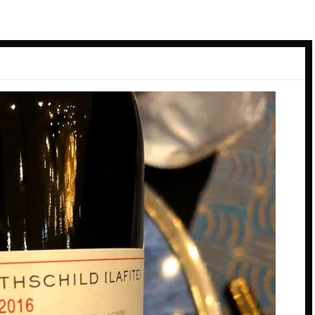
ーデン
スペイン料理
ン
ダイニングバー
バル
バー
ーク
パン
ビアバー
ジーランド
ビストロ・フレンチ
ェー
ホテル
ス
ム
ー
コ