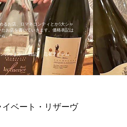
めるお店、ロマネコンティとか5大シャ
いたお店を書いていきます。価格表記は
から。
検
索
切
インのつまみ
雑記
忍者アイテム
り
替
え
ライベート・リザーヴ