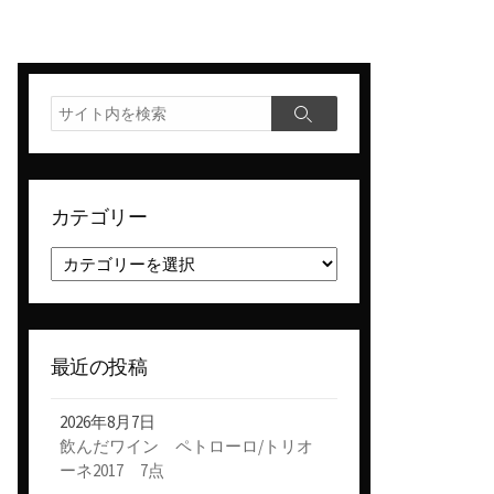
検
検
索
索
カテゴリー
カ
テ
ゴ
リ
ー
最近の投稿
2026年8月7日
飲んだワイン ペトローロ/トリオ
ーネ2017 7点