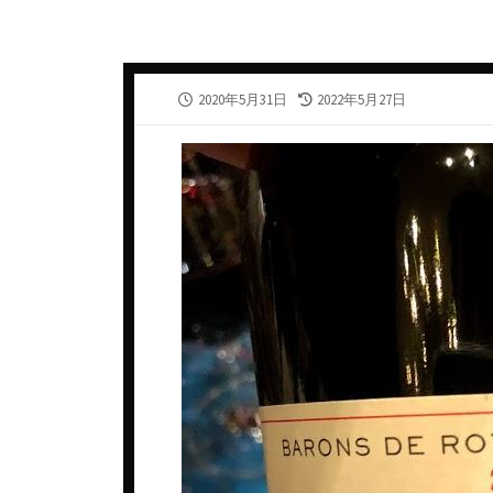
カナダ
スウェ
ギリシャ
スペイ
公
最
2020年5月31日
2022年5月27日
シリア・アラブ共和国
タイ
開
終
日
更
ジョージア
チェコ
新
日
スペイン
デンマ
タイ
ドイツ
チェコ共和国
ニュー
チリ
ノルウ
ドイツ
フラン
ニュージーランド
ベトナ
ハンガリー
ベルギ
フランス
メキシ
アルザス