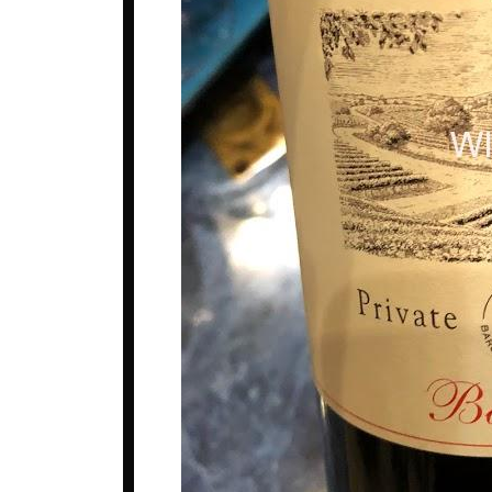
ベルギー
ロシア
コート・デュ・ローヌ
ポルトガル
中国
シャンパーニュ
マケドニア
台湾
ジュラ・サヴォワ
マルタ共和国
日本
ブルゴーニュ
メキシコ
韓国
プロヴァンス
ルーマニア
ボルドー
ロシア
ラングドック・ルシヨン
南アフリカ
ロワール
日本