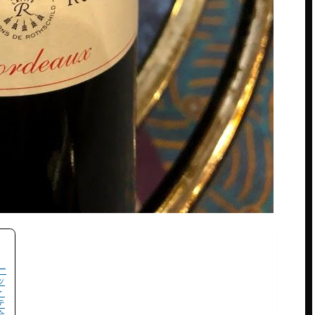
ー
ッ
・
テ
合