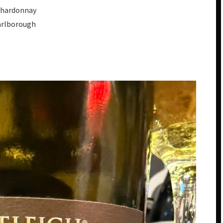
hardonnay
rlborough