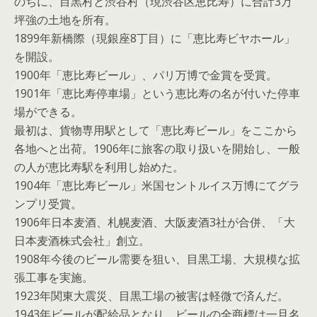
のちに、目黒村と渋谷村（現渋谷区恵比寿）に合計3万
坪強の土地を所有。
1899年新橋際（現銀座8丁目）に「恵比寿ビヤホール」
を開設。
1900年「恵比寿ビール」、パリ万博で金賞を受賞。
1901年「恵比寿停車場」という恵比寿の名が付いた停車
場ができる。
最初は、貨物専用駅として「恵比寿ビール」をここから
各地へと出荷。1906年に旅客の取り扱いを開始し、一般
の人が恵比寿駅を利用し始めた。
1904年「恵比寿ビール」米国セントルイス万博にてグラ
ンプリ受賞。
1906年日本麦酒、札幌麦酒、大阪麦酒3社が合併、「大
日本麦酒株式会社」創立。
1908年今後のビール需要を狙い、目黒工場、大規模な拡
張工事を実施。
1923年関東大震災、目黒工場の被害は軽微で済んだ。
1943年ビールが配給品となり、ビールの全商標は一旦名