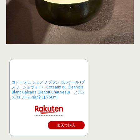
コトー デュ ジェノワ ブラン カルケール (ブ
ノワ・ショヴォー) Coteaux du Giennois
Blanc Calcaire (Benoit Chauveau) フラン
ス/ロワール/白/辛口/750ml
楽天で購入