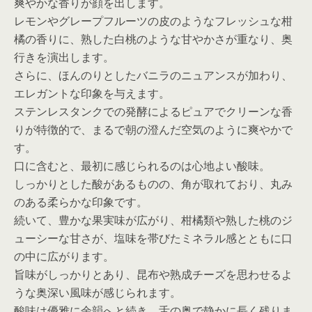
爽やかな香りが顔を出します。
レモンやグレープフルーツの皮のようなフレッシュな柑
橘の香りに、熟した白桃のような甘やかさが重なり、奥
行きを演出します。
さらに、ほんのりとしたバニラのニュアンスが加わり、
エレガントな印象を与えます。
ステンレスタンクでの発酵によるピュアでクリーンな香
りが特徴的で、まるで朝の澄んだ空気のように爽やかで
す。
口に含むと、最初に感じられるのは心地よい酸味。
しっかりとした酸があるものの、角が取れており、丸み
のある柔らかな印象です。
続いて、豊かな果実味が広がり、柑橘類や熟した桃のジ
ューシーな甘さが、塩味を帯びたミネラル感とともに口
の中に広がります。
旨味がしっかりとあり、昆布や熟成チーズを思わせるよ
うな奥深い風味が感じられます。
酸味は優雅に余韻へと続き、舌の奥で静かに長く残りま