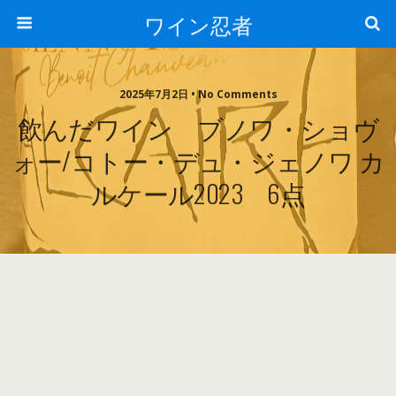
ワイン忍者
2025年7月2日 • No Comments
飲んだワイン ブノワ・ショヴ
ォー/コトー・デュ・ジェノワ カ
ルケール2023 6点