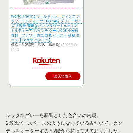
World Trading ワールドトレーディング フ
ラワートルティーヤ 10枚×4袋 ブリトーサイ
ズ 大容量 薄焼きパン フラワートルティア
トルティーア 10インチ クール冷凍 小麦粉
食材 フラワー 食塩 野菜 イースト 砂糖 タ
コス【Costco コストコ】
価格：3,050円（税込、送料別)
(2025/8/31
時点)
楽天で購入
シックなグレーを基調とした色合いの内観。
2階はバースペースのようになっているみたいで、カク
テルをオーダーすると2階から持ってきておりました。