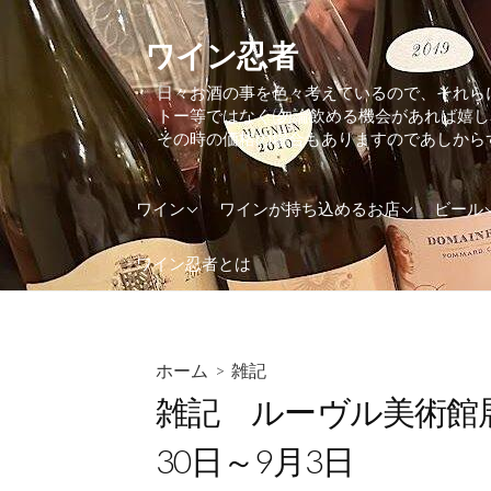
コ
ン
ワイン忍者
テ
日々お酒の事を色々考えているので、それら
ン
トー等ではなく(勿論飲める機会があれば嬉
ツ
その時の価格の場合もありますのであしから
へ
ス
アメリカ
東京都
アイル
ワイン
ワインが持ち込めるお店
ビール
キ
ッ
アルゼンチン
大阪府
アメリ
ワイン忍者とは
プ
イギリス(UK)
神奈川県
イギリス
イタリア
イタリ
インド
オラン
ホーム
>
雑記
雑記 ルーヴル美術館展
ウクライナ
オース
オーストラリア
カナダ
30日～9月3日
オーストリア
ケニア