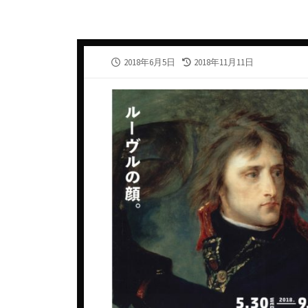
カナダ
スウェ
ギリシャ
スペイ
公
最
2018年6月5日
2018年11月11日
シリア・アラブ共和国
タイ
開
終
日
更
ジョージア
チェコ
新
日
スペイン
デンマ
タイ
ドイツ
チェコ共和国
ニュー
チリ
ノルウ
ドイツ
フラン
ニュージーランド
ベトナ
ハンガリー
ベルギ
フランス
メキシ
アルザス