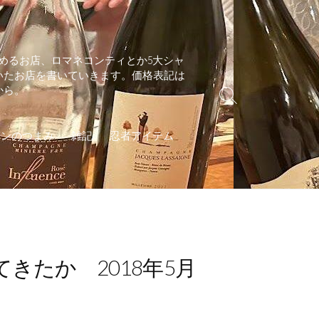
めるお店、ロマネコンティとか5大シャ
いたお店を書いていきます。価格表記は
から。
検
索
切
インのつまみ
雑記
忍者アイテム
り
替
え
きたか 2018年5月