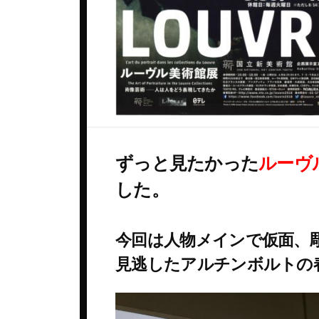
ベルギー
ロシア
コート・デュ・ローヌ
ポルトガル
中国
シャンパーニュ
マケドニア
台湾
ジュラ・サヴォワ
マルタ共和国
日本
ブルゴーニュ
メキシコ
韓国
プロヴァンス
ルーマニア
ボルドー
ずっと見たかった
ルーヴ
ロシア
ラングドック・ルシヨン
した。
南アフリカ
ロワール
日本
今回は人物メインで仮面、
見逃したアルチンボルトの