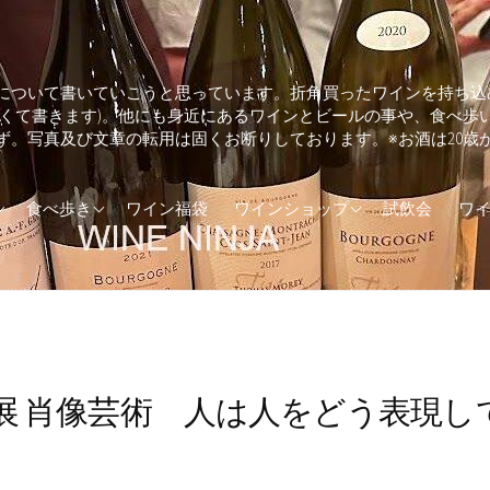
について書いていこうと思っています。折角買ったワインを持ち込
しくて書きます)。他にも身近にあるワインとビールの事や、食べ歩
ず。写真及び文章の転用は固くお断りしております。※お酒は20歳
ランド
そば・うどん
兵庫県のワインショップ
食べ歩き
ワイン福袋
ワインショップ
試飲会
ワ
カ
とんかつ
東京都のワインショップ
(UK)
イタリアン
ア
エスニック料理
ダ
カフェ
 肖像芸術 人は人をどう表現して
トラリア
カレー
ジンギスカン
ステーキ