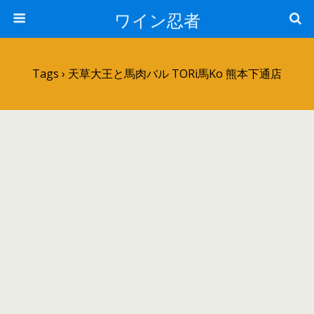
ワイン忍者
Tags › 天草大王と馬肉バル TORi馬Ko 熊本下通店