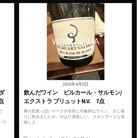
ゴ
リ
ー
2025年4月5日
ダ
飲んだワイン ビルカール・サルモン/
点
エクストラ ブリュットN.V. 7点
で
豚の尻尾っぽいマークが非常に印象的なワイン。 久し振
りに飲みましたが、やはり美味しい。 スタンダードな美
いワ
味しさ。
カ