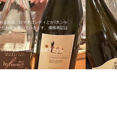
めるお店、ロマネコンティとか5大シャ
いたお店を書いていきます。価格表記は
から。
検
索
切
インのつまみ
雑記
忍者アイテム
り
替
え