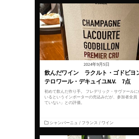
ゴ
リ
ー
2024年9月5日
飲んだワイン ラクルト・ゴドビヨン
テロワール・デキュイユN.V. 7点
初めて飲んだ作り手。 フレデリック・サヴァールに
いるというインポーターの売込みだが、参加者全員
ていない」との評価。
カ
シャンパーニュ
/
フランス
/
ワイン
テ
ゴ