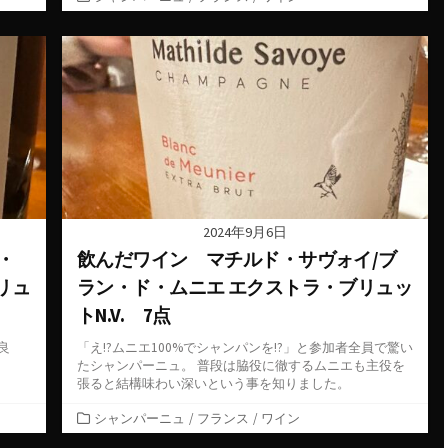
テ
ゴ
リ
ー
2024年9月6日
・
飲んだワイン マチルド・サヴォイ/ブ
リュ
ラン・ド・ムニエ エクストラ・ブリュッ
トN.V. 7点
良
「え!?ムニエ100%でシャンパンを!?」と参加者全員で驚い
たシャンパーニュ。 普段は脇役に徹するムニエも主役を
張ると結構味わい深いという事を知りました。
カ
シャンパーニュ
/
フランス
/
ワイン
テ