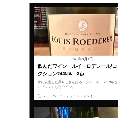
カナダ
スウェ
ギリシャ
スペイ
シリア・アラブ共和国
タイ
ジョージア
チェコ
スペイン
デンマ
タイ
ドイツ
2025年9月4日
チェコ共和国
ニュー
飲んだワイン ルイ・ロデレール/コ
クション244N.V. 8点
チリ
ノルウ
常に安定した美味しさを誇るロデレール。 2019年
ドイツ
フラン
にブレンドしたワイン。
ニュージーランド
ベトナ
カ
シャンパーニュ
/
フランス
/
ワイン
テ
ハンガリー
ベルギ
ゴ
フランス
メキシ
リ
アルザス
ー