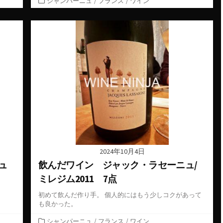
シャンパーニュ
/
フランス
/
ワイン
テ
ゴ
リ
ー
2024年10月4日
ュ
飲んだワイン ジャック・ラセーニュ/
ミレジム2011 7点
初めて飲んだ作り手。 個人的にはもう少しコクがあって
も良かった。
カ
シャンパーニュ
/
フランス
/
ワイン