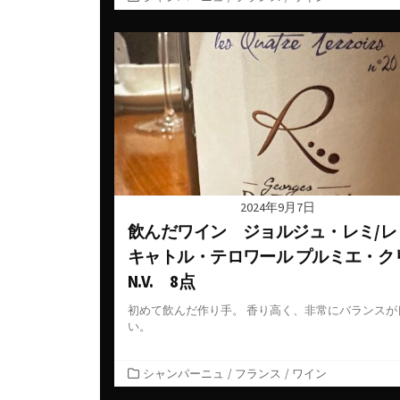
テ
ゴ
リ
ー
2024年9月7日
飲んだワイン ジョルジュ・レミ/レ
キャトル・テロワール プルミエ・ク
N.V. 8点
初めて飲んだ作り手。 香り高く、非常にバランスが
い。
カ
シャンパーニュ
/
フランス
/
ワイン
テ