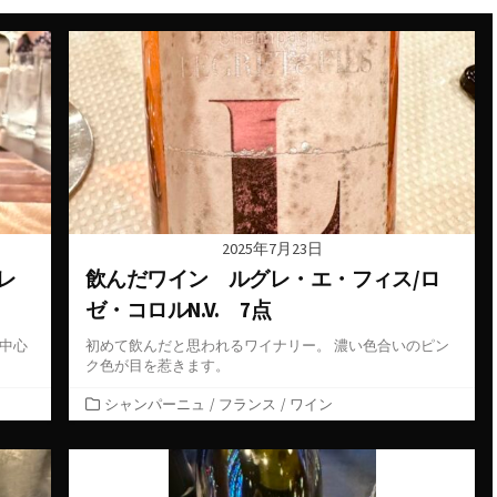
ーデン
スペイン料理
ン
ダイニングバー
バル
バー
ーク
パン
ビアバー
2025年7月23日
ジーランド
ビストロ・フレンチ
レ
飲んだワイン ルグレ・エ・フィス/ロ
ゼ・コロルN.V. 7点
ェー
ホテル
を中心
初めて飲んだと思われるワイナリー。 濃い色合いのピン
ス
ク色が目を惹きます。
ム
カ
シャンパーニュ
/
フランス
/
ワイン
テ
ー
ゴ
コ
リ
ー