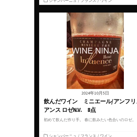
シャンパーニュ
/
フランス
/
ワイン
テ
ゴ
リ
ー
2024年10月5日
飲んだワイン ミニエール/アンフリ
アンス ロゼN.V. 8点
初めて飲んだ作り手。 春に飲みたい色合いのロゼ。
カ
シャンパーニュ
/
フランス
/
ワイン