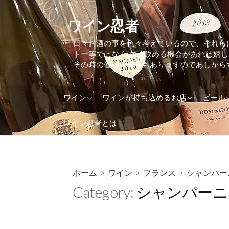
コ
ン
ワイン忍者
テ
日々お酒の事を色々考えているので、それら
ン
トー等ではなく(勿論飲める機会があれば嬉
ツ
その時の価格の場合もありますのであしから
へ
ス
アメリカ
東京都
アイル
ワイン
ワインが持ち込めるお店
ビール
キ
ッ
アルゼンチン
大阪府
アメリ
ワイン忍者とは
プ
イギリス(UK)
神奈川県
イギリス
イタリア
イタリ
インド
オラン
ホーム
>
ワイン
>
フランス
>
シャンパー
Category:
シャンパーニ
ウクライナ
オース
オーストラリア
カナダ
オーストリア
ケニア