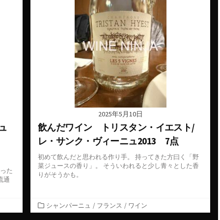
ー
2025年5月10日
ュ
飲んだワイン トリスタン・イエスト/
レ・サンク・ヴィーニュ2013 7点
初めて飲んだと思われる作り手。 持ってきた方曰く「野
菜ジュースの香り」。 そういわれると少し青々とした香
かった
りがそうかも。
流通
カ
シャンパーニュ
/
フランス
/
ワイン
テ