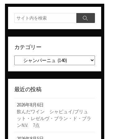
検
検
索
索
カテゴリー
カ
テ
ゴ
リ
ー
最近の投稿
2026年8月6日
飲んだワイン シャピュイ/ブリュ
ット・レゼルヴ・ブラン・ド・ブラ
ンN.V. 7点
2026年8月5日