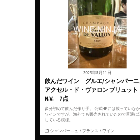
ー
2025年5月11日
飲んだワイン グルエ/シャンパーニ
アクセル・ド・ヴァロン ブリュット
N.V. 7点
多分初めて飲んだ作り手。 公式HPには載っていな
ワインですが、海外でも販売されていたので普通に
している模様。
カ
シャンパーニュ
/
フランス
/
ワイン
テ