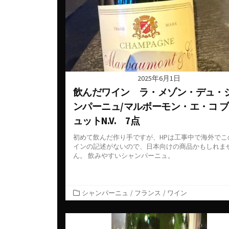
ベルギー
ロシア
コート・デュ・ローヌ
ポルトガル
中国
シャンパーニュ
マケドニア
台湾
ジュラ・サヴォワ
マルタ共和国
日本
ブルゴーニュ
2025年6月1日
メキシコ
韓国
プロヴァンス
飲んだワイン ラ・メゾン・デュ・
ルーマニア
ボルドー
ンパーニュ/マルボーモン・エ・コ 
ロシア
ラングドック・ルシヨン
ュットN.V. 7点
南アフリカ
ロワール
初めて飲んだ作り手ですが、HPは工事中で海外でこ
インの記述がないので、日本向けの商品かもしれま
日本
ん。 飲みやすいシャンパーニュ。
カ
シャンパーニュ
/
フランス
/
ワイン
テ
ゴ
リ