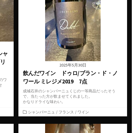
シャ
ブリ
2025年5月30日
飲んだワイン ドゥロ/ブラン・ド・ノ
のワ
ワール ミレジメ2019 7点
せ
成城石井のシャンパーニュくじの一等商品だったそう
で、当たった方が飲ませてくれました。
かなりドライな味わい。
カ
シャンパーニュ
/
フランス
/
ワイン
テ
ゴ
リ