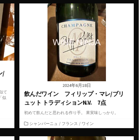
ゴ
リ
ー
/
2024年6月18日
似て
飲んだワイン フィリップ・マレ/ブリ
「似
ュット トラディションN.V. 7点
初めて飲んだと思われる作り手。 果実味しっかり。
カ
シャンパーニュ
/
フランス
/
ワイン
テ
ゴ