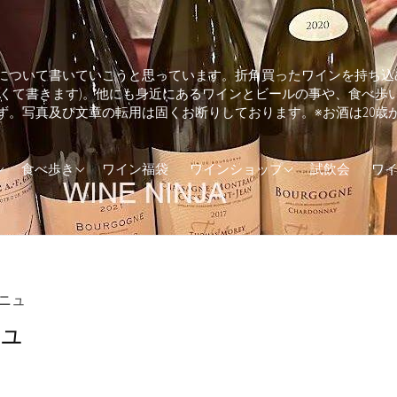
について書いていこうと思っています。折角買ったワインを持ち込
しくて書きます)。他にも身近にあるワインとビールの事や、食べ歩
ず。写真及び文章の転用は固くお断りしております。※お酒は20歳
ランド
そば・うどん
兵庫県のワインショップ
食べ歩き
ワイン福袋
ワインショップ
試飲会
ワ
カ
とんかつ
東京都のワインショップ
(UK)
イタリアン
ア
エスニック料理
ダ
カフェ
ニュ
ュ
トラリア
カレー
ジンギスカン
ステーキ