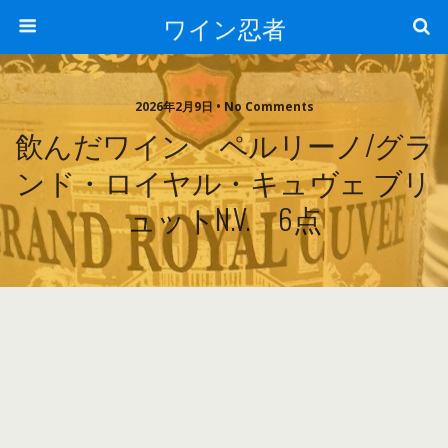
ワイン忍者
2026年2月9日 • No Comments
飲んだワイン ペルリーノ/グラ
ンド・ロイヤル・キュヴェ ブリ
ュットN.V. 6点