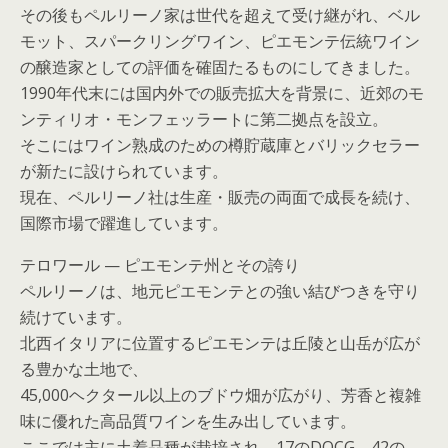
その後もペルリーノ家は世代を超えて受け継がれ、ベル
モット、スパークリングワイン、ピエモンテ伝統ワイン
の醸造家としての評価を確固たるものにしてきました。
1990年代末には国内外での販売拡大を背景に、近郊のモ
ンティリオ・モンフェッラートに第二拠点を設立。
そこにはワイン熟成のための樽貯蔵庫とバリックセラー
が新たに設けられています。
現在、ペルリーノ社は生産・販売の両面で成長を続け、
国際市場で躍進しています。
テロワール — ピエモンテ州とその誇り
ペルリーノは、地元ピエモンテとの強い結びつきを守り
続けています。
北西イタリアに位置するピエモンテは丘陵と山岳が広が
る豊かな土地で、
45,000ヘクタール以上のブドウ畑が広がり、芳香と複雑
味に優れた高品質ワインを生み出しています。
ここでは主に土着品種が栽培され、17のDOCG、42の