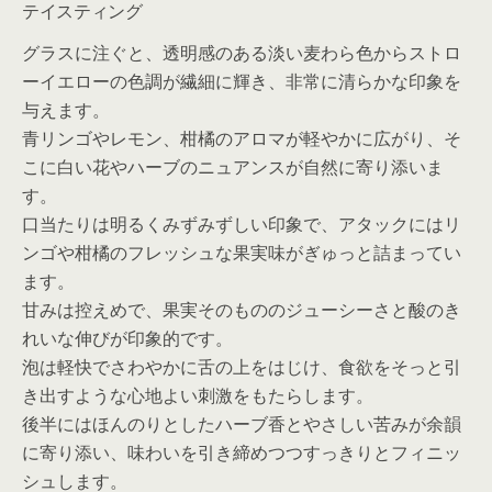
テイスティング
グラスに注ぐと、透明感のある淡い麦わら色からストロ
ーイエローの色調が繊細に輝き、非常に清らかな印象を
与えます。
青リンゴやレモン、柑橘のアロマが軽やかに広がり、そ
こに白い花やハーブのニュアンスが自然に寄り添いま
す。
口当たりは明るくみずみずしい印象で、アタックにはリ
ンゴや柑橘のフレッシュな果実味がぎゅっと詰まってい
ます。
甘みは控えめで、果実そのもののジューシーさと酸のき
れいな伸びが印象的です。
泡は軽快でさわやかに舌の上をはじけ、食欲をそっと引
き出すような心地よい刺激をもたらします。
後半にはほんのりとしたハーブ香とやさしい苦みが余韻
に寄り添い、味わいを引き締めつつすっきりとフィニッ
シュします。