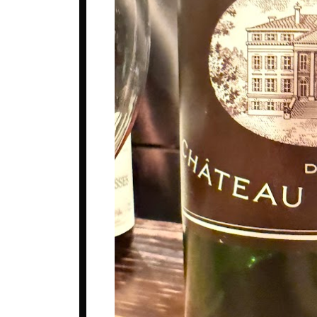
ベルギー
ロシア
コート・デュ・ローヌ
ポルトガル
中国
シャンパーニュ
マケドニア
台湾
ジュラ・サヴォワ
マルタ共和国
日本
ブルゴーニュ
メキシコ
韓国
プロヴァンス
ルーマニア
ボルドー
ロシア
ラングドック・ルシヨン
南アフリカ
ロワール
日本