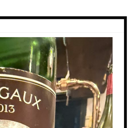
ーデン
スペイン料理
ン
ダイニングバー
バル
バー
ーク
パン
ビアバー
ジーランド
ビストロ・フレンチ
ェー
ホテル
ス
ム
ー
コ