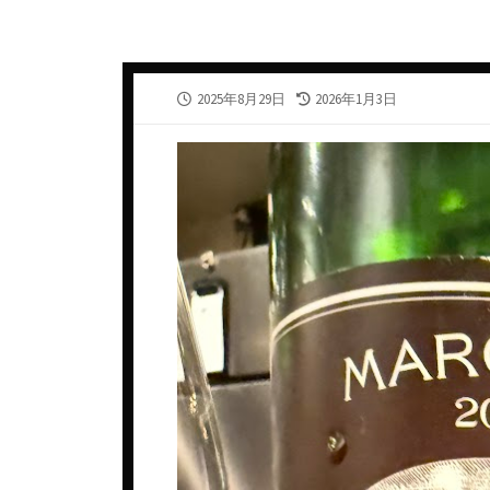
カナダ
スウェ
ギリシャ
スペイ
公
最
2025年8月29日
2026年1月3日
シリア・アラブ共和国
タイ
開
終
日
更
ジョージア
チェコ
新
日
スペイン
デンマ
タイ
ドイツ
チェコ共和国
ニュー
チリ
ノルウ
ドイツ
フラン
ニュージーランド
ベトナ
ハンガリー
ベルギ
フランス
メキシ
アルザス