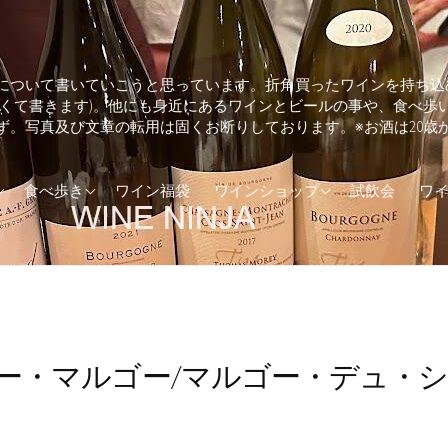
について書いていこうと思っています。折角買ったワインを持ち込
しくて書きます)。他にも身近にあるワインとビールの事や、食べ歩
ず。写真及び文章の転用は固くお断りしております。※お酒は20歳
ランド
そば・うどん
兵庫県のワインショップ
食べ歩き
ワイン福袋
ワインショップ
試飲会
ワ
カ
とんかつ
東京都のワインショップ
(UK)
イタリアン
ア
エスニック料理
ダ
カフェ
ー・マルゴー/マルゴー・デュ・
トラリア
カレー
ジンギスカン
ステーキ