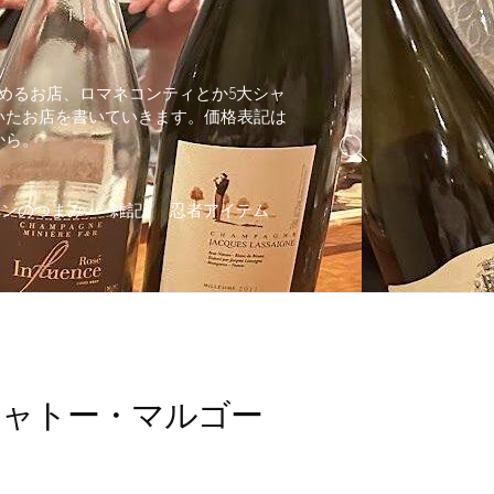
めるお店、ロマネコンティとか5大シャ
いたお店を書いていきます。価格表記は
から。
検
索
切
インのつまみ
雑記
忍者アイテム
り
替
え
シャトー・マルゴー