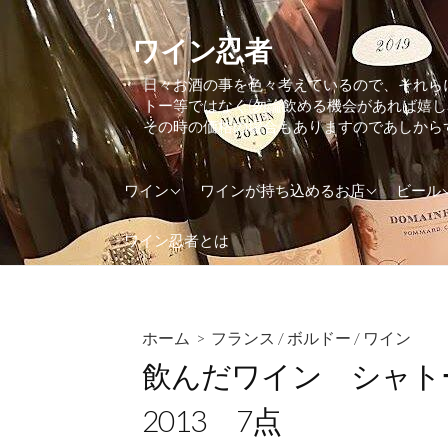
コ
ン
ワイン忍者
テ
日々お酒の事を色々考えているので、それら
ン
トー等ではなく(勿論飲める機会があれば嬉
ツ
その時の価格の場合もありますのであしから
へ
ス
アメリカ
東京都
アイル
ワイン
ワインが持ち込めるお店
ビール
キ
ッ
アルゼンチン
大阪府
アメリ
ワイン忍者とは
プ
イギリス(UK)
神奈川県
イギリス
イタリア
イタリ
インド
オラン
ホーム
>
フランス
/
ボルドー
/
ワイン
飲んだワイン シャト
ウクライナ
オース
オーストラリア
カナダ
2013 7点
オーストリア
ケニア